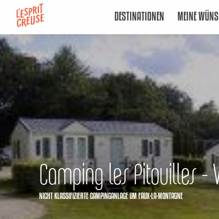
Aller
DESTINATIONEN
MEINE WÜNS
au
contenu
principal
Camping les Pitouilles - V
NICHT KLASSIFIZIERTE CAMPINGANLAGE
UM FAUX-LA-MONTAGNE