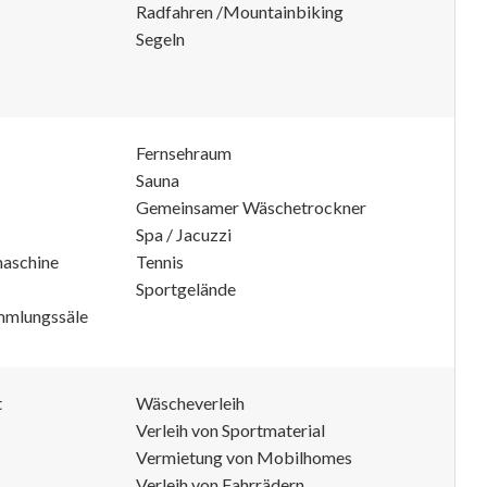
Radfahren /Mountainbiking
Segeln
Fernsehraum
Sauna
Gemeinsamer Wäschetrockner
Spa / Jacuzzi
aschine
Tennis
Sportgelände
mmlungssäle
t
Wäscheverleih
Verleih von Sportmaterial
Vermietung von Mobilhomes
Verleih von Fahrrädern