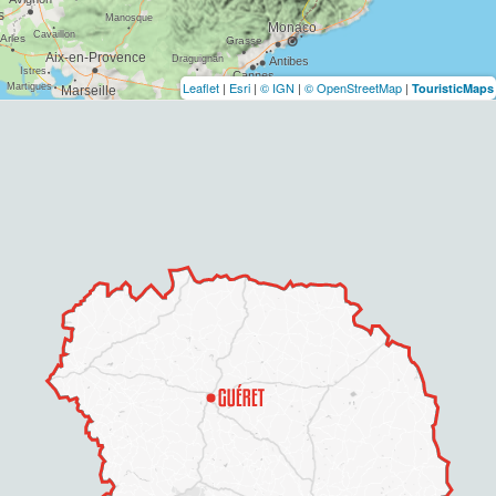
Leaflet
|
Esri
|
© IGN
|
© OpenStreetMap
|
TouristicMaps