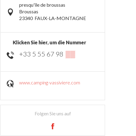
presqu'île de broussas
Broussas
23340
FAUX-LA-MONTAGNE
Klicken Sie hier, um die Nummer
+33 5 55 67 98
▒▒
www.camping-vassiviere.com
Folgen Sie uns auf