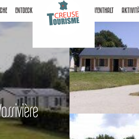
CHE
ENTDECKEN
AUFENTHALT
AKTIVIT
assivière