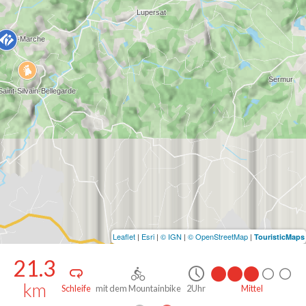
Leaflet
|
Esri
|
© IGN
|
© OpenStreetMap
|
TouristicMaps
21.3
km
leife
mit dem Mountainbike
2Uhr
Mittel
Sch