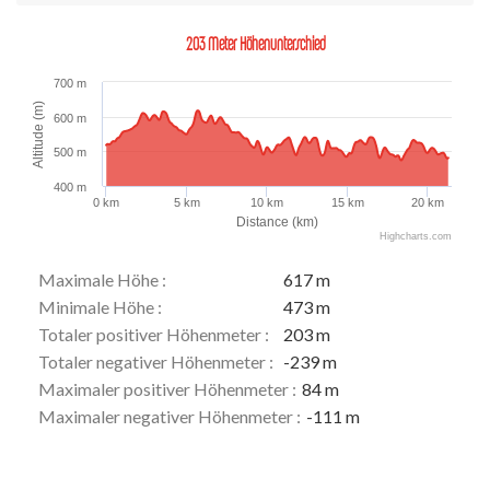
203 Meter Höhenunterschied
700 m
Altitude (m)
600 m
500 m
400 m
0 km
5 km
10 km
15 km
20 km
Distance (km)
Highcharts.com
Maximale Höhe :
617 m
Minimale Höhe :
473 m
Totaler positiver Höhenmeter :
203 m
Totaler negativer Höhenmeter :
-239 m
Maximaler positiver Höhenmeter :
84 m
Maximaler negativer Höhenmeter :
-111 m