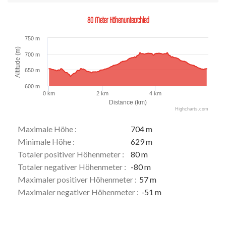
80 Meter Höhenunterschied
750 m
Altitude (m)
700 m
650 m
600 m
0 km
2 km
4 km
Distance (km)
Highcharts.com
Maximale Höhe :
704 m
Minimale Höhe :
629 m
Totaler positiver Höhenmeter :
80 m
Totaler negativer Höhenmeter :
-80 m
Maximaler positiver Höhenmeter :
57 m
Maximaler negativer Höhenmeter :
-51 m