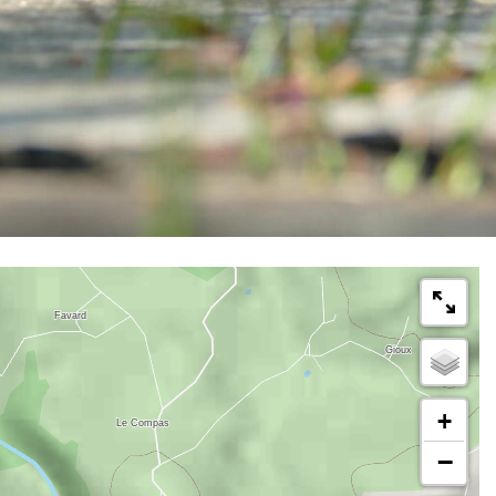
km
Schleife
mit dem Mountainbike
1Uhr 30min
+
−