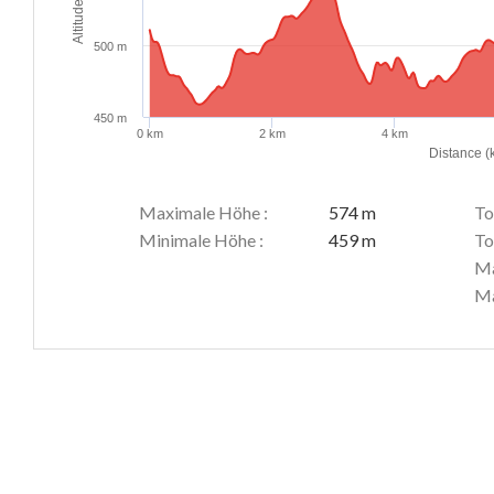
Altitude (m)
500 m
450 m
0 km
2 km
4 km
Distance (
Maximale Höhe :
574 m
To
Minimale Höhe :
459 m
To
Ma
Ma