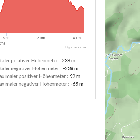
6 km
8 km
10 km
km)
Highcharts.com
taler positiver Höhenmeter :
238 m
taler negativer Höhenmeter :
-238 m
ximaler positiver Höhenmeter :
92 m
ximaler negativer Höhenmeter :
-65 m