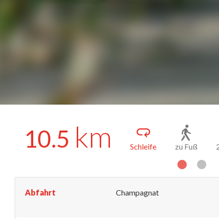
km
10.5
Schleife
zu Fuß
Abfahrt
Champagnat