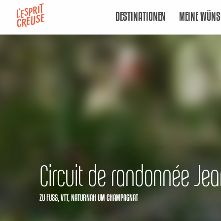
Aller
DESTINATIONEN
MEINE WÜNS
au
contenu
principal
Circuit de randonnée Jea
ZU FUSS,
VTT,
NATURNAH
UM CHAMPAGNAT