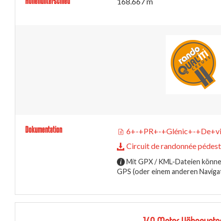
Höhenunterschied
168.667 m
Dokumentation
6+-+PR+-+Glénic+-+De+vil
Circuit de randonnée pédestre
Mit GPX / KML-Dateien können
GPS (oder einem anderen Naviga