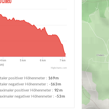
schied
4 km
5 km
6 km
7 km
km)
Highcharts.com
taler positiver Höhenmeter :
169 m
taler negativer Höhenmeter :
-163 m
ximaler positiver Höhenmeter :
92 m
ximaler negativer Höhenmeter :
-53 m