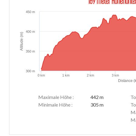
169 Meter Höhenunter
450 m
400 m
Altitude (m)
350 m
300 m
0 km
1 km
2 km
3 km
Distance (
Maximale Höhe :
442 m
To
Minimale Höhe :
305 m
To
Ma
Ma