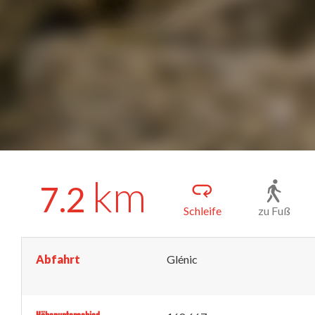
km
7.2
Schleife
zu Fuß
Abfahrt
Glénic