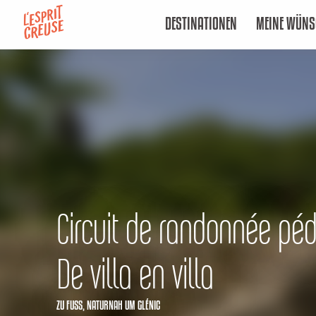
Aller
DESTINATIONEN
MEINE WÜNS
au
contenu
principal
Circuit de randonnée péd
De villa en villa
ZU FUSS,
NATURNAH
UM GLÉNIC