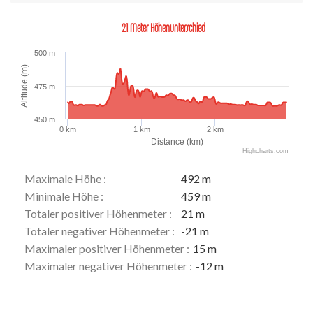
21 Meter Höhenunterschied
500 m
Altitude (m)
475 m
450 m
0 km
1 km
2 km
Distance (km)
Highcharts.com
Maximale Höhe :
492 m
Minimale Höhe :
459 m
Totaler positiver Höhenmeter :
21 m
Totaler negativer Höhenmeter :
-21 m
Maximaler positiver Höhenmeter :
15 m
Maximaler negativer Höhenmeter :
-12 m