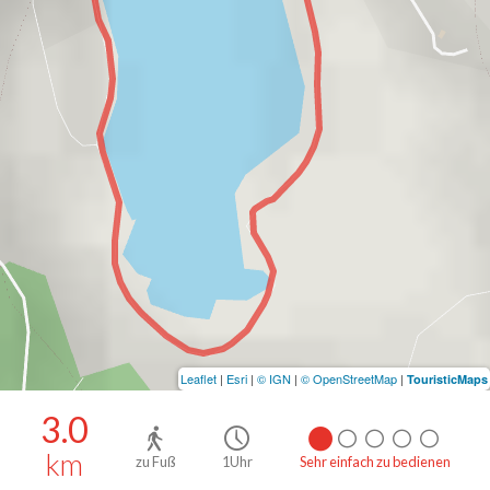
Leaflet
|
Esri
|
© IGN
|
© OpenStreetMap
|
TouristicMaps
3.0
km
zu Fuß
1Uhr
Sehr einfach zu bedienen