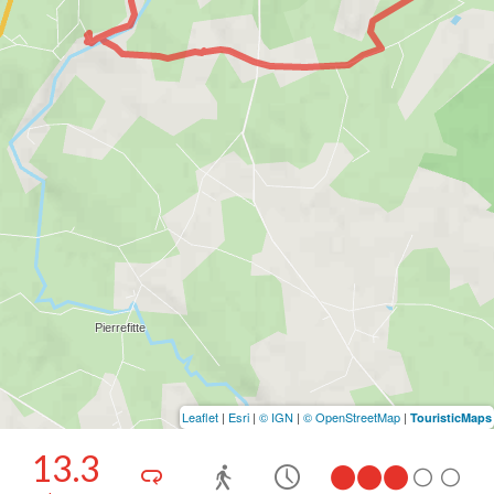
Leaflet
|
Esri
|
© IGN
|
© OpenStreetMap
|
TouristicMaps
13.3