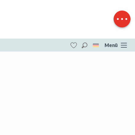
Herunterladen
Höhenunterschied
Menü
Suche
Voir les favoris
ITI - Circuit des tuileries (Gouzon)
#4073863
DESTINATIONEN
Die gesamte Creuse
Die gesamte Creuse
Aubusson Felletin