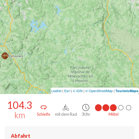
Leaflet
|
Esri
|
© IGN
|
© OpenStreetMap
|
TouristicMaps
104.3
km
Schleife
mit dem Rad
3Uhr
Mittel
Abfahrt