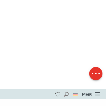
Herunterladen
Höhenunterschied
Menü
Suche
Voir les favoris
ITI - Circuit Guéret-Aubusson (Gueret,