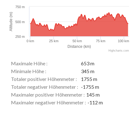
750 m
Altitude (m)
500 m
250 m
0 km
25 km
50 km
75 km
100 km
Distance (km)
Highcharts.com
Maximale Höhe :
653 m
Minimale Höhe :
345 m
Totaler positiver Höhenmeter :
1755 m
Totaler negativer Höhenmeter :
-1755 m
Maximaler positiver Höhenmeter :
145 m
Maximaler negativer Höhenmeter :
-112 m