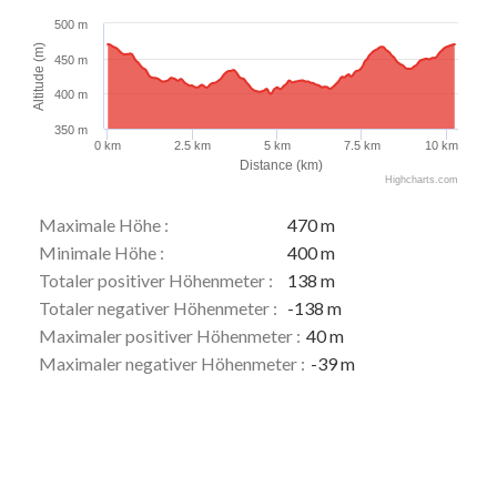
500 m
Altitude (m)
450 m
400 m
350 m
0 km
2.5 km
5 km
7.5 km
10 km
Distance (km)
Highcharts.com
Maximale Höhe :
470 m
Minimale Höhe :
400 m
Totaler positiver Höhenmeter :
138 m
Totaler negativer Höhenmeter :
-138 m
Maximaler positiver Höhenmeter :
40 m
Maximaler negativer Höhenmeter :
-39 m