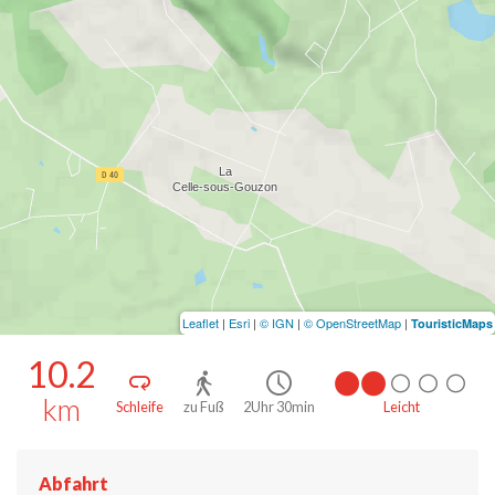
Leaflet
|
Esri
|
© IGN
|
© OpenStreetMap
|
TouristicMaps
10.2
km
Schleife
zu Fuß
2Uhr 30min
Leicht
Abfahrt