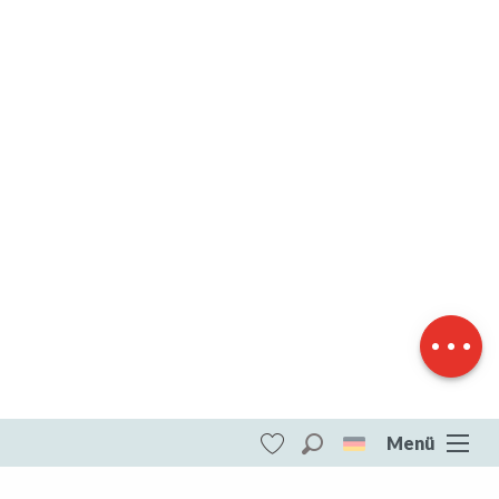
Herunterladen
Höhenunterschied
Menü
Suche
Voir les favoris
ITI - Circuit le petit varaine (Trois-fonds)