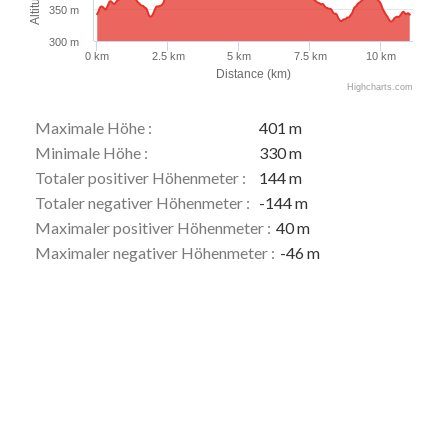
350 m
300 m
0 km
2.5 km
5 km
7.5 km
10 km
Distance (km)
Highcharts.com
Maximale Höhe :
401 m
Minimale Höhe :
330 m
Totaler positiver Höhenmeter :
144 m
Totaler negativer Höhenmeter :
-144 m
Maximaler positiver Höhenmeter :
40 m
Maximaler negativer Höhenmeter :
-46 m