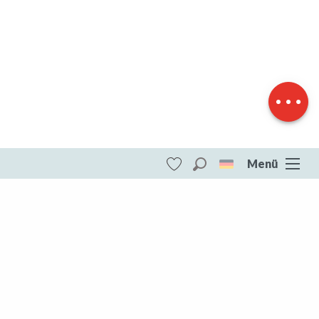
Beschreibung
Herunterladen
Höhenunterschied
Menü
Suche
Voir les favoris
ITI - Circuit pédestre : La Gasne aux Vieilles
(La Cellette) #4073451
DESTINATIONEN
Die gesamte Creuse
Die gesamte Creuse