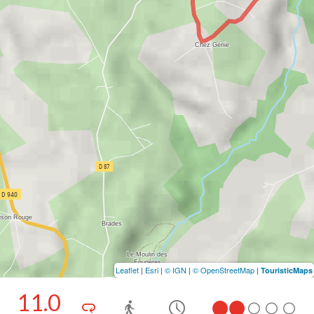
Leaflet
|
Esri
|
© IGN
|
© OpenStreetMap
|
TouristicMaps
11.0