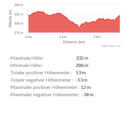
350 m
Altitude (m)
325 m
300 m
275 m
0 km
2 km
4 km
Distance (km)
Highcharts.com
Maximale Höhe :
332 m
Minimale Höhe :
288 m
Totaler positiver Höhenmeter :
53 m
Totaler negativer Höhenmeter :
-53 m
Maximaler positiver Höhenmeter :
12 m
Maximaler negativer Höhenmeter :
-34 m