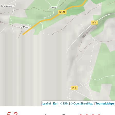
Leaflet
|
Esri
|
© IGN
|
© OpenStreetMap
|
TouristicMaps