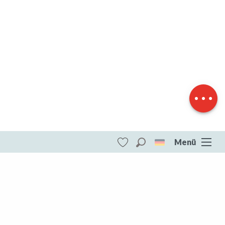
Beschreibung
Herunterladen
Höhenunterschied
Menü
Suche
Voir les favoris
ITI - Circuit pédestre Le Pêcher VI2 (Villard)
#4073772
DESTINATIONEN
Die gesamte Creuse