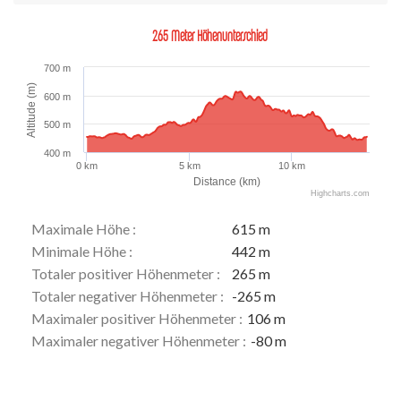
265 Meter Höhenunterschied
700 m
Altitude (m)
600 m
500 m
400 m
0 km
5 km
10 km
Distance (km)
Highcharts.com
Maximale Höhe :
615 m
Minimale Höhe :
442 m
Totaler positiver Höhenmeter :
265 m
Totaler negativer Höhenmeter :
-265 m
Maximaler positiver Höhenmeter :
106 m
Maximaler negativer Höhenmeter :
-80 m