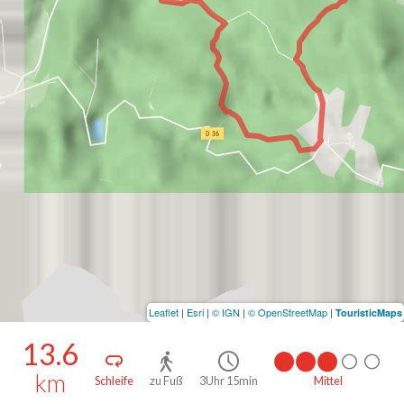
Leaflet
|
Esri
|
© IGN
|
© OpenStreetMap
|
TouristicMaps
13.6
km
Schleife
zu Fuß
3Uhr 15min
Mittel