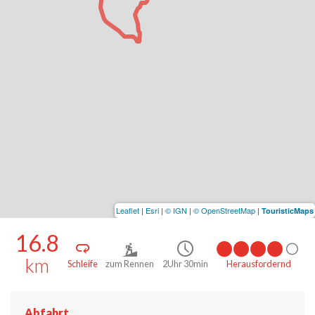
Leaflet
|
Esri
|
© IGN
|
© OpenStreetMap
|
TouristicMaps
16.8
km
Schleife
zum Rennen
2Uhr 30min
Herausfordernd
Abfahrt