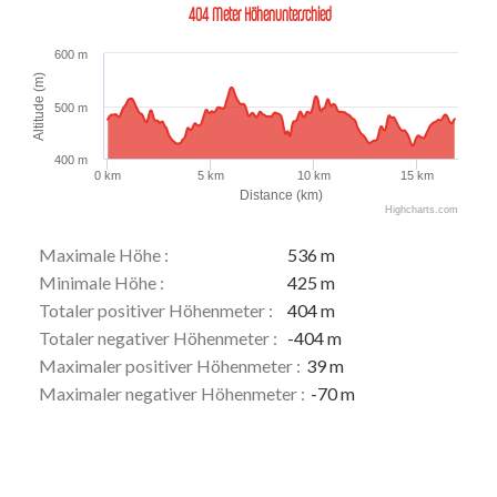
404 Meter Höhenunterschied
600 m
Altitude (m)
500 m
400 m
0 km
5 km
10 km
15 km
Distance (km)
Highcharts.com
Maximale Höhe :
536 m
Minimale Höhe :
425 m
Totaler positiver Höhenmeter :
404 m
Totaler negativer Höhenmeter :
-404 m
Maximaler positiver Höhenmeter :
39 m
Maximaler negativer Höhenmeter :
-70 m