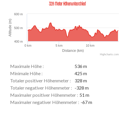
328 Meter Höhenunterschied
600 m
Altitude (m)
500 m
400 m
0 km
5 km
10 km
Distance (km)
Highcharts.com
Maximale Höhe :
536 m
Minimale Höhe :
425 m
Totaler positiver Höhenmeter :
328 m
Totaler negativer Höhenmeter :
-328 m
Maximaler positiver Höhenmeter :
51 m
Maximaler negativer Höhenmeter :
-67 m