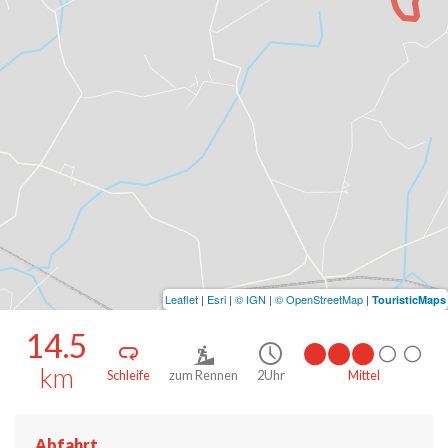
Leaflet
|
Esri
|
© IGN
|
© OpenStreetMap
|
TouristicMaps
14.5
km
Schleife
zum Rennen
2Uhr
Mittel
Abfahrt