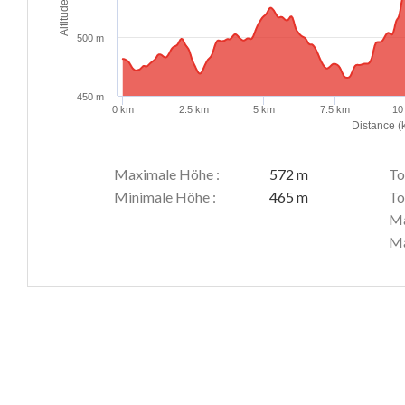
Altitude (m)
500 m
450 m
0 km
2.5 km
5 km
7.5 km
10
Distance (
Maximale Höhe :
572 m
To
Minimale Höhe :
465 m
To
Ma
Ma