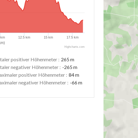
 km
12.5 km
15 km
17.5 km
km)
Highcharts.com
taler positiver Höhenmeter :
265 m
taler negativer Höhenmeter :
-265 m
ximaler positiver Höhenmeter :
84 m
ximaler negativer Höhenmeter :
-66 m