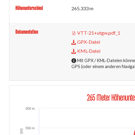
Höhenunterschied
265.333 m
Dokumentation
VTT-21+utgw.pdf_1
GPX-Datei
KML-Datei
Mit GPX / KML-Dateien können
GPS (oder einem anderen Naviga
265 Meter Höhenunter
600 m
550 m