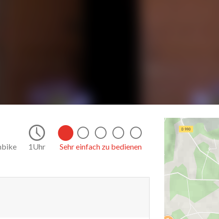
18.6
nbike
1Uhr
Sehr einfach zu bedienen