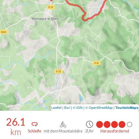
Leaflet
|
Esri
|
© IGN
|
© OpenStreetMap
|
TouristicMaps
26.1
km
Schleife
mit dem Mountainbike
2Uhr
Herausfordernd