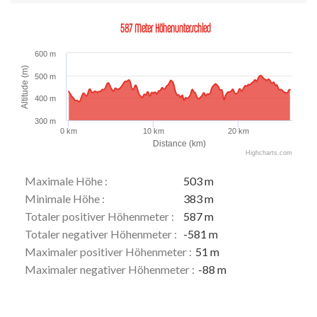
587 Meter Höhenunterschied
600 m
Altitude (m)
500 m
400 m
300 m
0 km
10 km
20 km
Distance (km)
Highcharts.com
Maximale Höhe :
503 m
Minimale Höhe :
383 m
Totaler positiver Höhenmeter :
587 m
Totaler negativer Höhenmeter :
-581 m
Maximaler positiver Höhenmeter :
51 m
Maximaler negativer Höhenmeter :
-88 m