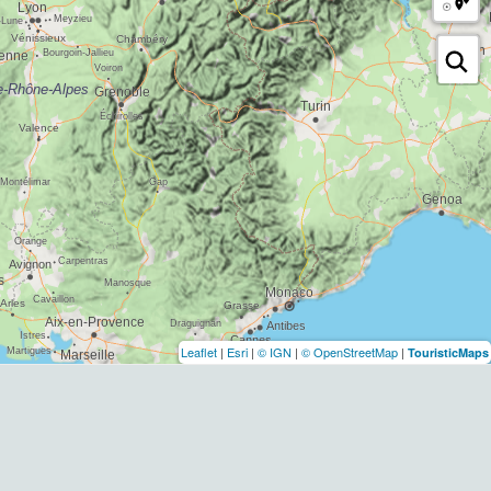
Leaflet
|
Esri
|
© IGN
|
© OpenStreetMap
|
TouristicMaps