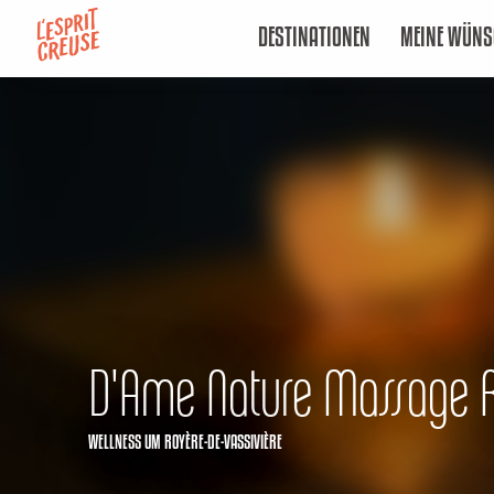
Aller
DESTINATIONEN
MEINE WÜNS
au
contenu
principal
D'Ame Nature Massage R
WELLNESS
UM ROYÈRE-DE-VASSIVIÈRE