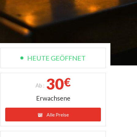
HEUTE GEÖFFNET
30
€
Ab :
Erwachsene
Alle Preise