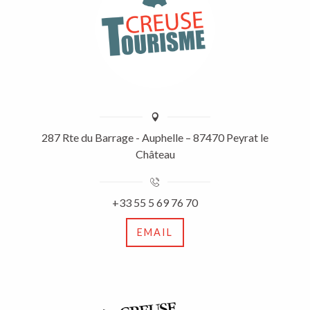
287 Rte du Barrage - Auphelle – 87470 Peyrat le
Château
+33 55 5 69 76 70
EMAIL