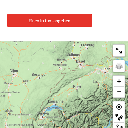
Einen Irrtum angeben
+
−