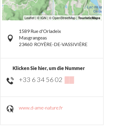
1589 Rue d'Orladeix
Masgrangeas
23460
ROYÈRE-DE-VASSIVIÈRE
Klicken Sie hier, um die Nummer
+33 6 34 56 02
▒▒
www.d-ame-nature.fr