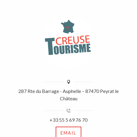
287 Rte du Barrage - Auphelle – 87470 Peyrat le
Château
+33 55 5 69 76 70
EMAIL