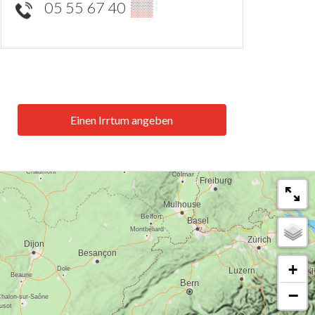
05 55 67 40
▒▒
Einen Irrtum angeben
+
−