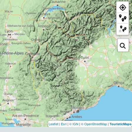
Leaflet
|
Esri
|
© IGN
|
© OpenStreetMap
|
TouristicMaps