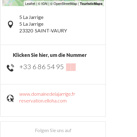
5 La Jarrige
5 La Jarrige
23320
SAINT-VAURY
Klicken Sie hier, um die Nummer
+33 6 86 54 95
▒▒
www.domainedelajarrige.fr
reservation.elloha.com
Folgen Sie uns auf