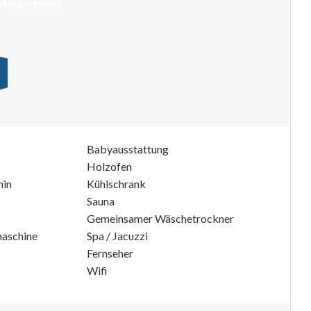
bre accessible
Babyausstattung
Holzofen
min
Kühlschrank
Sauna
Gemeinsamer Wäschetrockner
aschine
Spa / Jacuzzi
Fernseher
Wifi