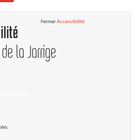
Fermer
Accessibilité
ilité
de la Jarrige
e de plain pied
bles