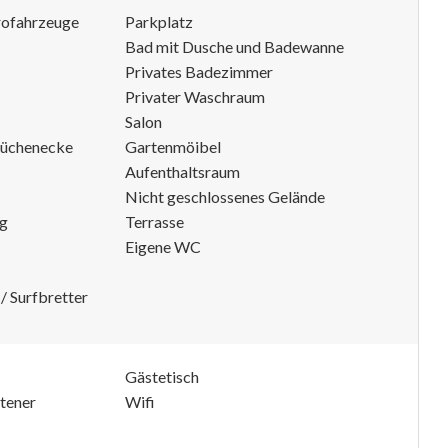
trofahrzeuge
Parkplatz
Bad mit Dusche und Badewanne
Privates Badezimmer
Privater Waschraum
Salon
 Küchenecke
Gartenmöibel
Aufenthaltsraum
Nicht geschlossenes Gelände
ng
Terrasse
Eigene WC
 / Surfbretter
Gästetisch
tener
Wifi