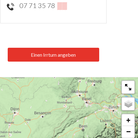
07 71 35 78
▒▒
Einen Irrtum angeben
+
−