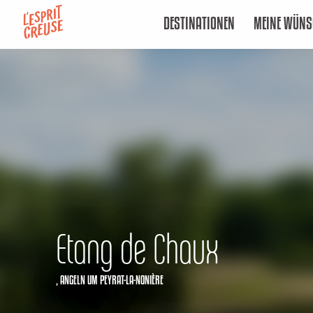
Aller
DESTINATIONEN
MEINE WÜNS
au
contenu
principal
Etang de Chaux
,
ANGELN
UM PEYRAT-LA-NONIÈRE