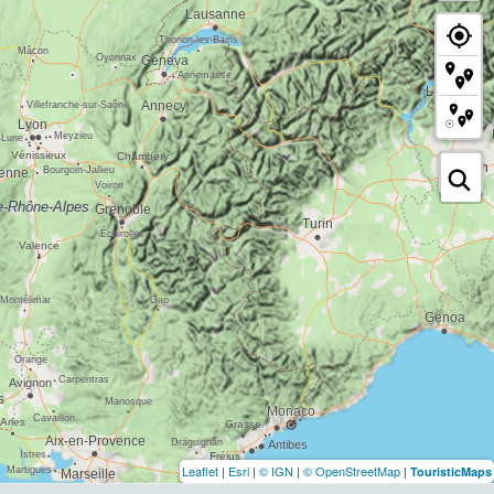
Leaflet
|
Esri
|
© IGN
|
© OpenStreetMap
|
TouristicMaps