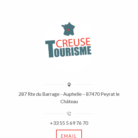
287 Rte du Barrage - Auphelle – 87470 Peyrat le
Château
+33 55 5 69 76 70
EMAIL