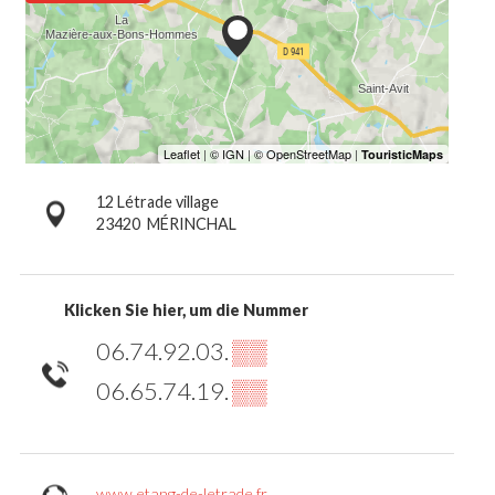
12 Létrade village
23420
MÉRINCHAL
Klicken Sie hier, um die Nummer
06.74.92.03.
▒▒
06.65.74.19.
▒▒
www.etang-de-letrade.fr