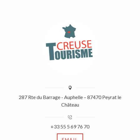
287 Rte du Barrage - Auphelle – 87470 Peyrat le
Château
+33 55 5 69 76 70
EMAIL