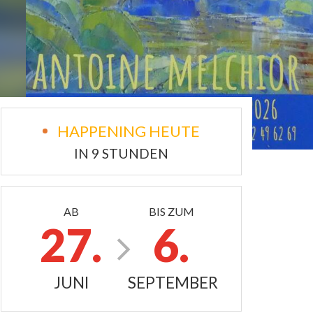
HAPPENING HEUTE
IN 9 STUNDEN
AB
BIS ZUM
27.
6.
JUNI
SEPTEMBER