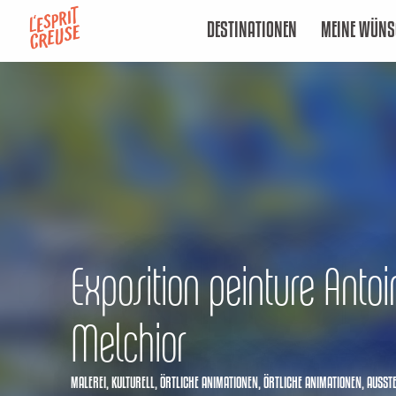
Aller
DESTINATIONEN
MEINE WÜNS
au
contenu
principal
Exposition peinture Antoi
Melchior
MALEREI,
KULTURELL,
ÖRTLICHE ANIMATIONEN,
ÖRTLICHE ANIMATIONEN,
AUSST