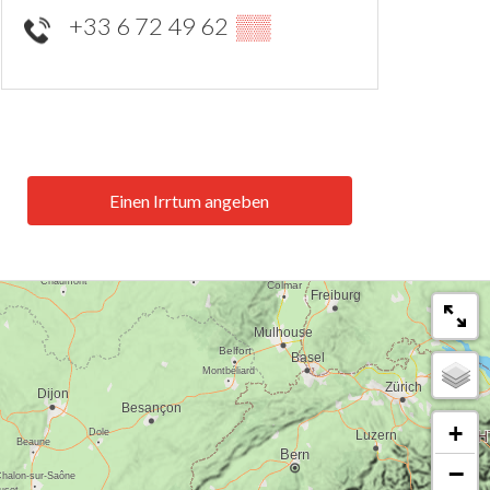
+33 6 72 49 62
▒▒
Einen Irrtum angeben
+
−