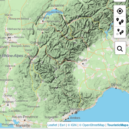
Leaflet
|
Esri
|
© IGN
|
© OpenStreetMap
|
TouristicMaps