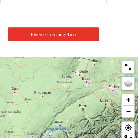
Einen Irrtum angeben
+
−