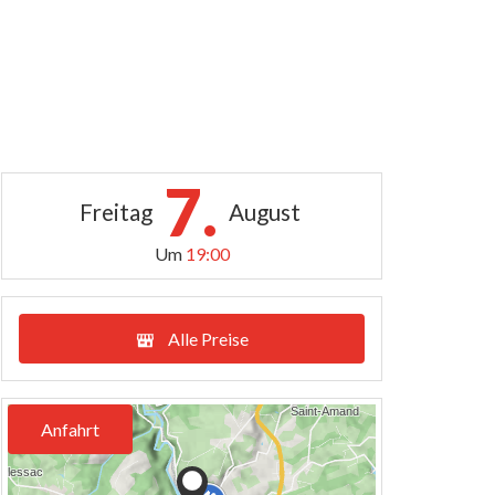
7.
Freitag
August
Um
19:00
Alle Preise
Anfahrt