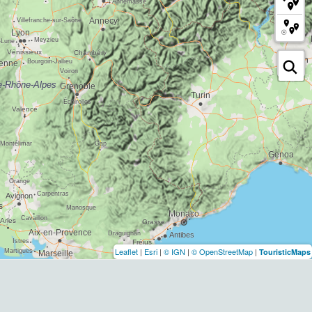
Leaflet
|
Esri
|
© IGN
|
© OpenStreetMap
|
TouristicMaps