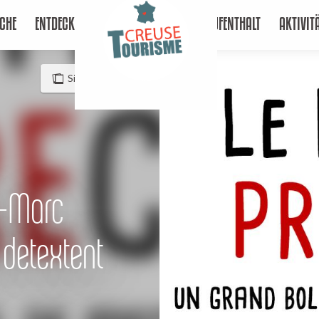
CHE
ENTDECKEN
AUFENTHALT
AKTIVIT
Siehe Fotos (2)
n-Marc
s detextent