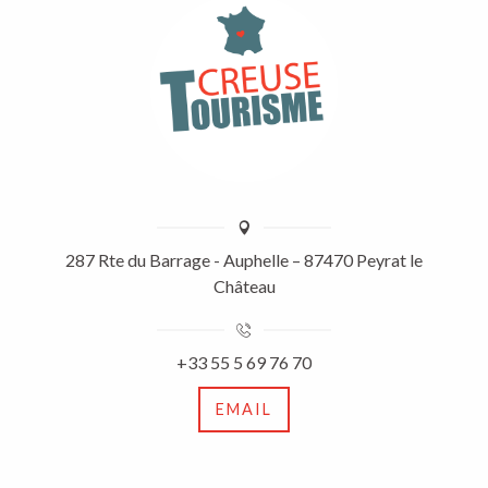
287 Rte du Barrage - Auphelle – 87470 Peyrat le
Château
+33 55 5 69 76 70
EMAIL