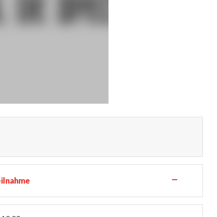
—
eilnahme