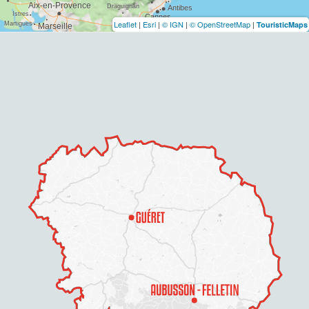
Leaflet
|
Esri
|
© IGN
|
© OpenStreetMap
|
TouristicMaps