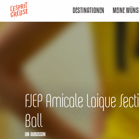
Aller
DESTINATIONEN
MEINE WÜNS
au
contenu
principal
FJEP Amicale Laique Sect
Ball
UM AUBUSSON