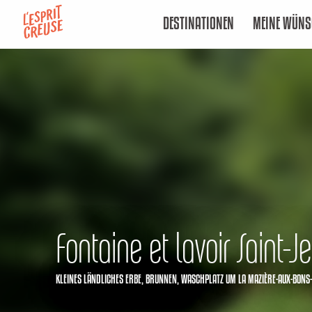
Aller
DESTINATIONEN
MEINE WÜNS
au
contenu
principal
Fontaine et lavoir Saint-J
KLEINES LÄNDLICHES ERBE,
BRUNNEN,
WASCHPLATZ
UM LA MAZIÈRE-AUX-BON