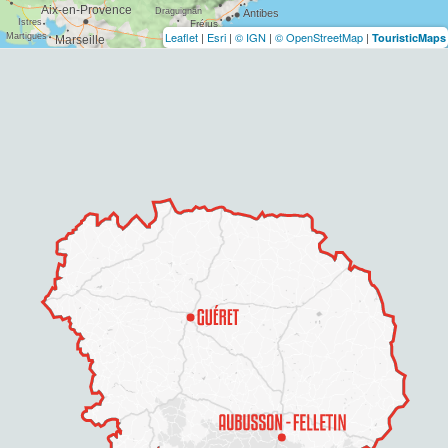
Leaflet
|
Esri
|
© IGN
|
© OpenStreetMap
|
TouristicMaps