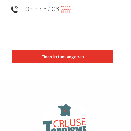
05 55 67 08
▒▒
Einen Irrtum angeben