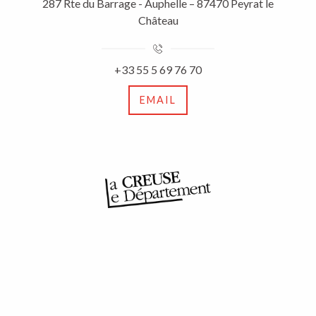
287 Rte du Barrage - Auphelle – 87470 Peyrat le
Château
+33 55 5 69 76 70
EMAIL