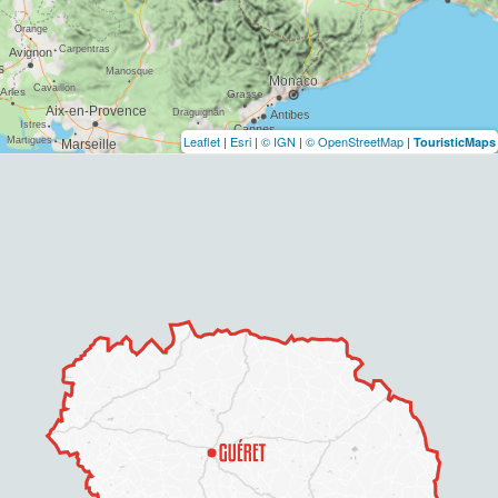
Leaflet
|
Esri
|
© IGN
|
© OpenStreetMap
|
TouristicMaps