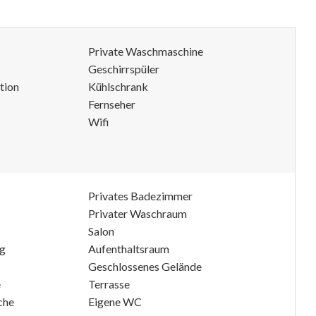
Private Waschmaschine
Geschirrspüler
tion
Kühlschrank
Fernseher
Wifi
Privates Badezimmer
Privater Waschraum
Salon
ng
Aufenthaltsraum
Geschlossenes Gelände
e
Terrasse
che
Eigene WC