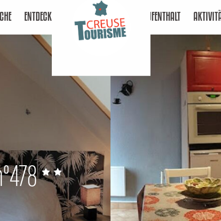
CHE
ENTDECKEN
AUFENTHALT
AKTIVIT
n°478