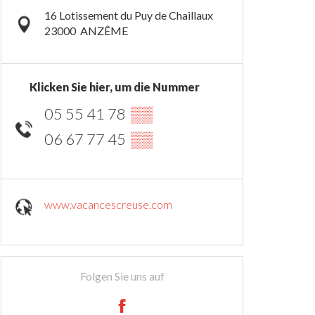
16 Lotissement du Puy de Chaillaux
23000
ANZÊME
Klicken Sie hier, um die Nummer
05 55 41 78
▒▒
06 67 77 45
▒▒
www.vacancescreuse.com
Folgen Sie uns auf