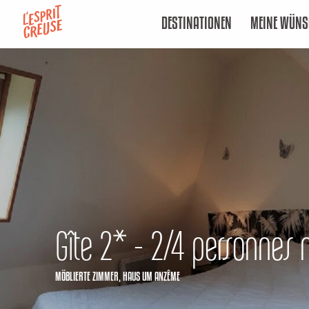
Aller
DESTINATIONEN
MEINE WÜNS
au
contenu
principal
Gîte 2* - 2/4 personnes 
MÖBLIERTE ZIMMER,
HAUS
UM ANZÊME