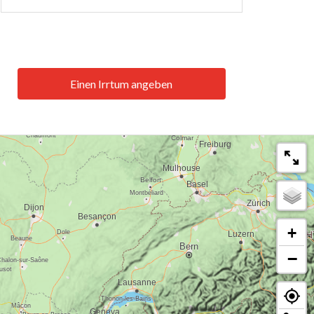
Einen Irrtum angeben
+
−