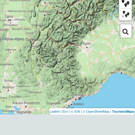
Leaflet
|
Esri
|
© IGN
|
© OpenStreetMap
|
TouristicMaps