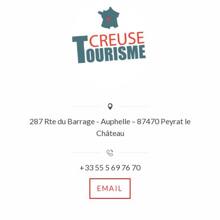
287 Rte du Barrage - Auphelle – 87470 Peyrat le
Château
+33 55 5 69 76 70
EMAIL