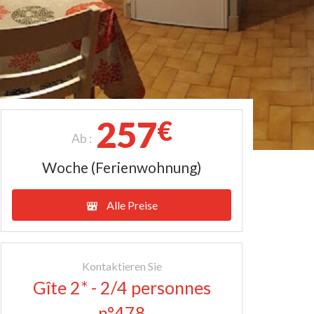
257
€
Ab :
Woche (Ferienwohnung)
Alle Preise
Kontaktieren Sie
Gîte 2* - 2/4 personnes
n°478