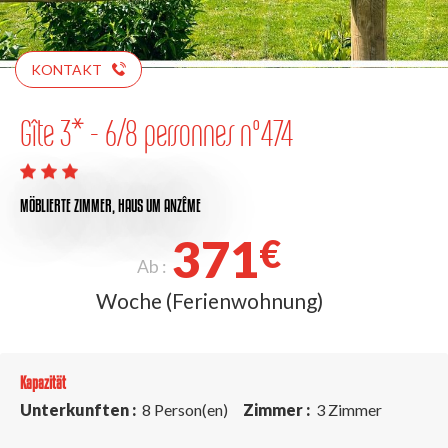
KONTAKT
Gîte 3* - 6/8 personnes n°474
MÖBLIERTE ZIMMER,
HAUS
UM ANZÊME
371
€
Ab :
Woche (Ferienwohnung)
Kapazität
Unterkunften :
8 Person(en)
Zimmer :
3 Zimmer