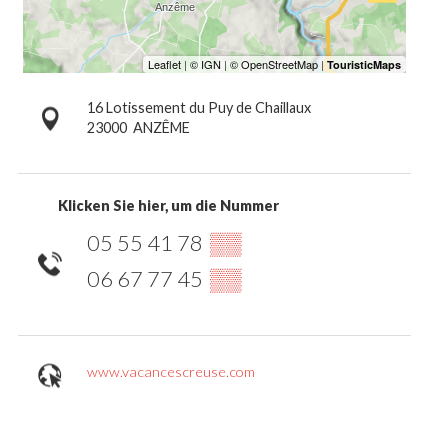
16 Lotissement du Puy de Chaillaux
23000
ANZÊME
Klicken Sie hier, um die Nummer
05 55 41 78
▒▒
06 67 77 45
▒▒
www.vacancescreuse.com