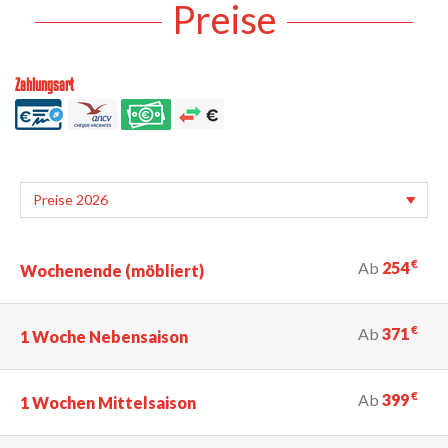
Preise
Zahlungsart
€
Ab
254
Wochenende (möbliert)
€
Ab
371
1 Woche Nebensaison
€
Ab
399
1 Wochen Mittelsaison