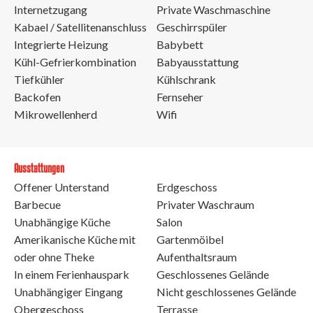
Internetzugang
Private Waschmaschine
Kabael / Satellitenanschluss
Geschirrspüler
Integrierte Heizung
Babybett
Kühl-Gefrierkombination
Babyausstattung
Tiefkühler
Kühlschrank
Backofen
Fernseher
Mikrowellenherd
Wifi
Ausstattungen
Offener Unterstand
Erdgeschoss
Barbecue
Privater Waschraum
Unabhängige Küche
Salon
Amerikanische Küche mit
Gartenmöibel
oder ohne Theke
Aufenthaltsraum
In einem Ferienhauspark
Geschlossenes Gelände
Unabhängiger Eingang
Nicht geschlossenes Gelände
Obergeschoss
Terrasse