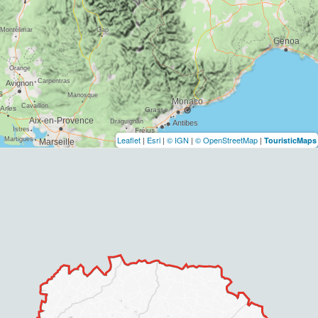
Leaflet
|
Esri
|
© IGN
|
© OpenStreetMap
|
TouristicMaps