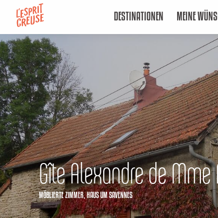
Aller
DESTINATIONEN
MEINE WÜNS
au
contenu
principal
Gîte Alexandre de Mme P
MÖBLIERTE ZIMMER,
HAUS
UM SAVENNES