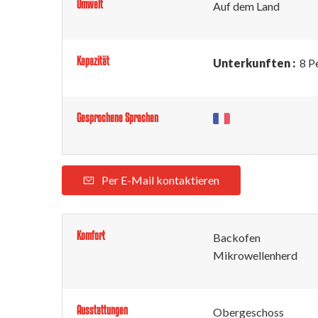
Umwelt
Auf dem Land
Kapazität
Unterkunften :
8 P
Gesprochene Sprachen
Per E-Mail kontaktieren
Komfort
Backofen
Mikrowellenherd
Ausstattungen
Obergeschoss