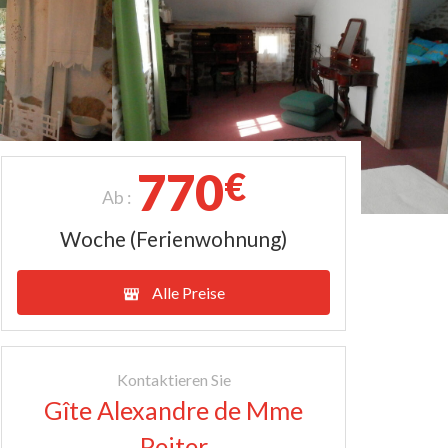
770
€
Ab :
Woche (Ferienwohnung)
Alle Preise
Kontaktieren Sie
Gîte Alexandre de Mme
Peiter