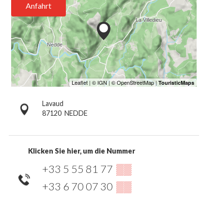
Anfahrt
Lavaud
87120
NEDDE
Klicken Sie hier, um die Nummer
+33 5 55 81 77
▒▒
+33 6 70 07 30
▒▒