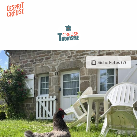
Aller
au
contenu
principal
Siehe Fotos (7)