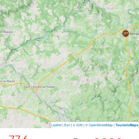
Leaflet
|
Esri
|
© IGN
|
© OpenStreetMap
|
TouristicMaps