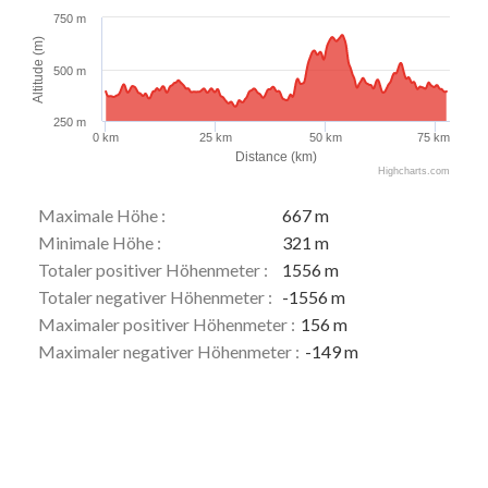
750 m
Altitude (m)
500 m
250 m
0 km
25 km
50 km
75 km
Distance (km)
Highcharts.com
Maximale Höhe :
667 m
Minimale Höhe :
321 m
Totaler positiver Höhenmeter :
1556 m
Totaler negativer Höhenmeter :
-1556 m
Maximaler positiver Höhenmeter :
156 m
Maximaler negativer Höhenmeter :
-149 m