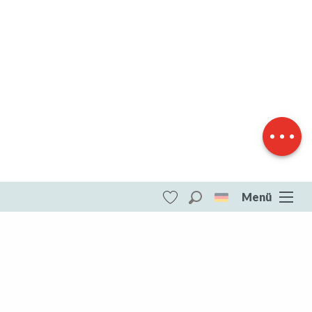
Beschreibung
Herunterladen
Höhenunterschied
Menü
Suche
Voir les favoris
ITI - Gravel noir n°4 "Le M-Roc" (Le Grand-
bourg) #4073501
DESTINATIONEN
Die gesamte Creuse