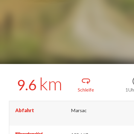
km
9.6
Schleife
1Uh
Abfahrt
Marsac