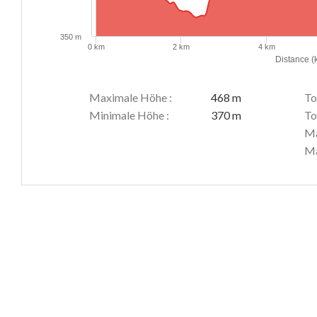
350 m
0 km
2 km
4 km
Distance (
Maximale Höhe :
468 m
To
Minimale Höhe :
370 m
To
Ma
Ma