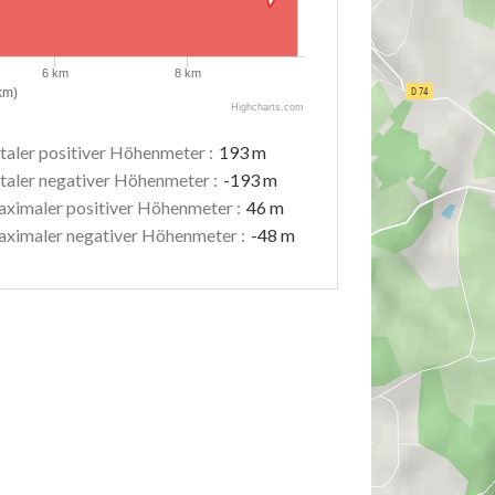
6 km
8 km
km)
Highcharts.com
taler positiver Höhenmeter :
193 m
taler negativer Höhenmeter :
-193 m
ximaler positiver Höhenmeter :
46 m
ximaler negativer Höhenmeter :
-48 m