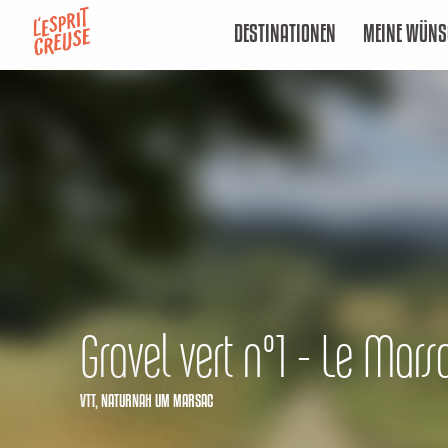
Aller
DESTINATIONEN
MEINE WÜNS
au
contenu
principal
Gravel vert n°1 - Le Mars
VTT,
NATURNAH
UM MARSAC