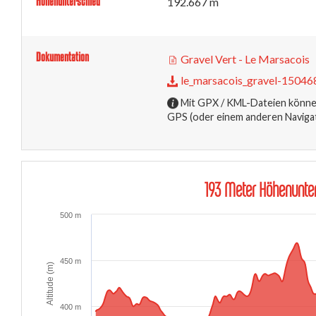
Höhenunterschied
192.667 m
Dokumentation
Gravel Vert - Le Marsacois
le_marsacois_gravel-1504
Mit GPX / KML-Dateien können
GPS (oder einem anderen Naviga
193 Meter Höhenunter
500 m
450 m
Altitude (m)
400 m