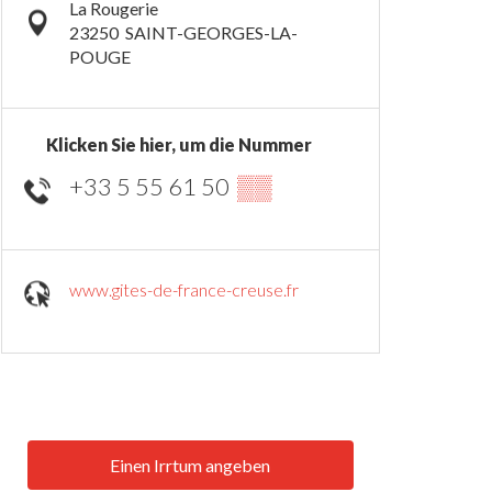
La Rougerie
23250
SAINT-GEORGES-LA-
POUGE
Klicken Sie hier, um die Nummer
+33 5 55 61 50
▒▒
www.gites-de-france-creuse.fr
Einen Irrtum angeben