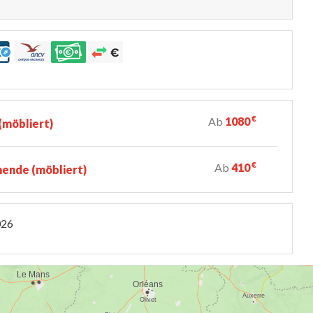
€
Ab
1080
möbliert)
€
Ab
410
ende (möbliert)
026