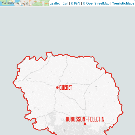
Leaflet
|
Esri
|
© IGN
|
© OpenStreetMap
|
TouristicMaps