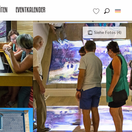
ÄTEN
EVENTKALENDER
Suche
Voir les favoris
Siehe Fotos (4)