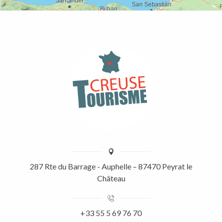
287 Rte du Barrage - Auphelle – 87470 Peyrat le
Château
+33 55 5 69 76 70