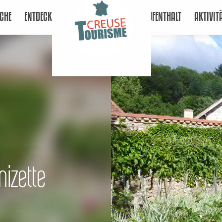
CHE
ENTDECKEN
AUFENTHALT
AKTIVIT
izette