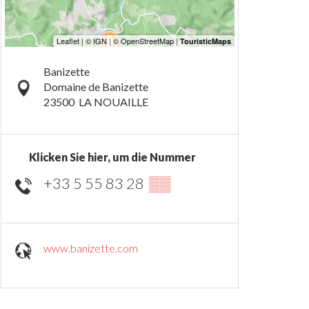
Banizette
Domaine de Banizette
23500
LA NOUAILLE
Klicken Sie hier, um die Nummer
+33 5 55 83 28
▒▒
www.banizette.com