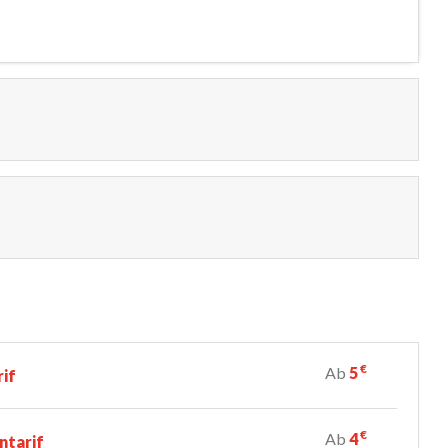
€
Ab
5
rif
€
Ab
4
ntarif