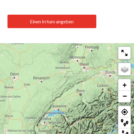
Einen Irrtum angeben
+
−