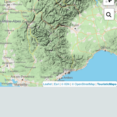
Leaflet
|
Esri
|
© IGN
|
© OpenStreetMap
|
TouristicMaps