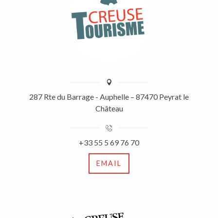
287 Rte du Barrage - Auphelle – 87470 Peyrat le
Château
+33 55 5 69 76 70
EMAIL