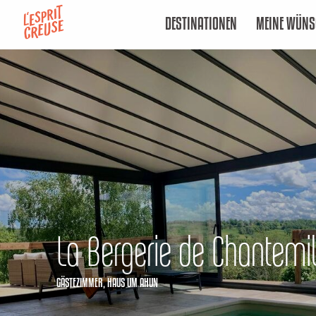
Aller
DESTINATIONEN
MEINE WÜNS
au
contenu
principal
La Bergerie de Chantemil
GÄSTEZIMMER,
HAUS
UM AHUN