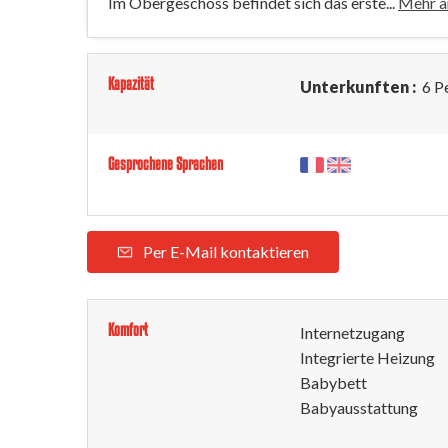
Im Obergeschoss befindet sich das erste...
Mehr a
Kapazität
Unterkunften :
6 P
Gesprochene Sprachen
Per E-Mail kontaktieren
Komfort
Internetzugang
Integrierte Heizung
Babybett
Babyausstattung