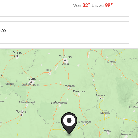
€
€
Von
82
bis zu
99
026