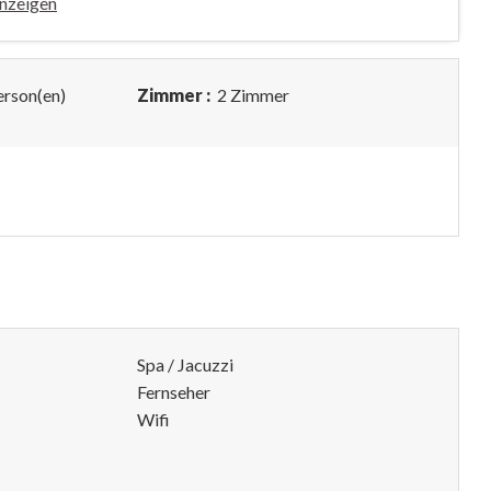
nzeigen
erson(en)
Zimmer :
2 Zimmer
Spa / Jacuzzi
Fernseher
Wifi