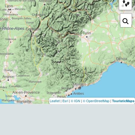
Leaflet
|
Esri
|
© IGN
|
© OpenStreetMap
|
TouristicMaps