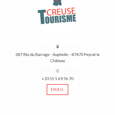
287 Rte du Barrage - Auphelle – 87470 Peyrat le
Château
+33 55 5 69 76 70
EMAIL