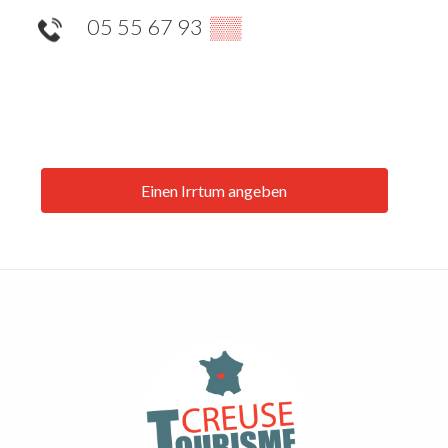
05 55 67 93
▒▒
Einen Irrtum angeben