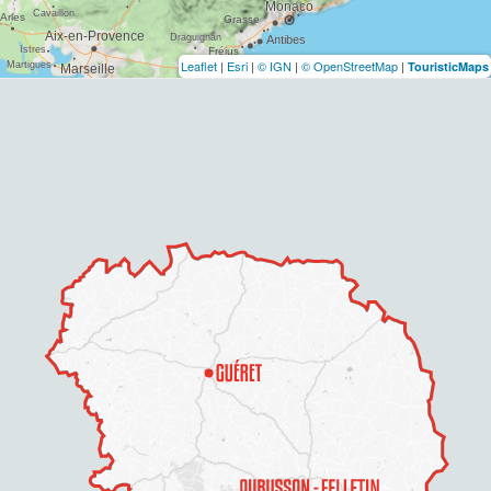
Leaflet
|
Esri
|
© IGN
|
© OpenStreetMap
|
TouristicMaps