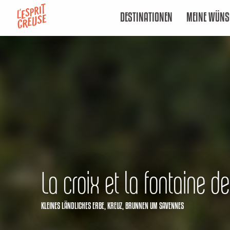
Aller
DESTINATIONEN
MEINE WÜNS
au
contenu
principal
La croix et la fontaine de
KLEINES LÄNDLICHES ERBE,
KREUZ,
BRUNNEN
UM SAVENNES