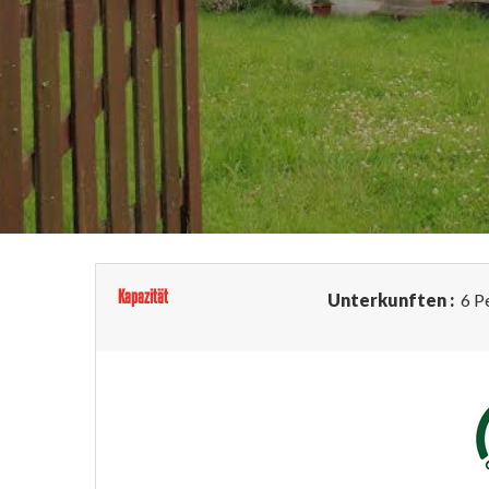
Kapazität
Unterkunften :
6 P