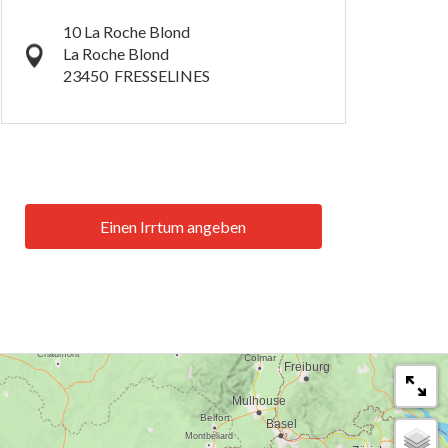
10 La Roche Blond
La Roche Blond
23450
FRESSELINES
Einen Irrtum angeben