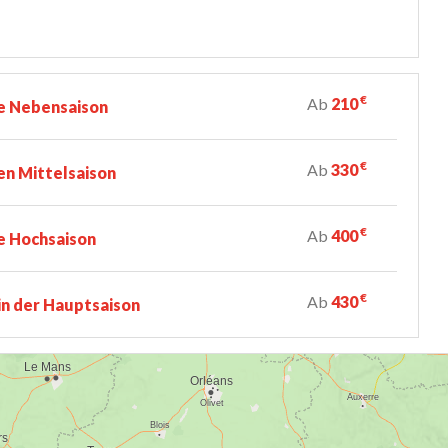
€
Ab
210
e Nebensaison
€
Ab
330
n Mittelsaison
€
Ab
400
e Hochsaison
€
Ab
430
n der Hauptsaison