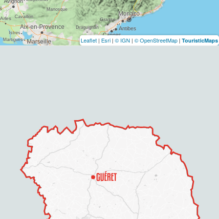
Leaflet
|
Esri
|
© IGN
|
© OpenStreetMap
|
TouristicMaps