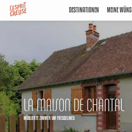
Aller
DESTINATIONEN
MEINE WÜNS
au
contenu
principal
LA MAISON DE CHANTAL
MÖBLIERTE ZIMMER
UM FRESSELINES