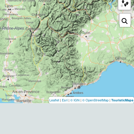
Leaflet
|
Esri
|
© IGN
|
© OpenStreetMap
|
TouristicMaps