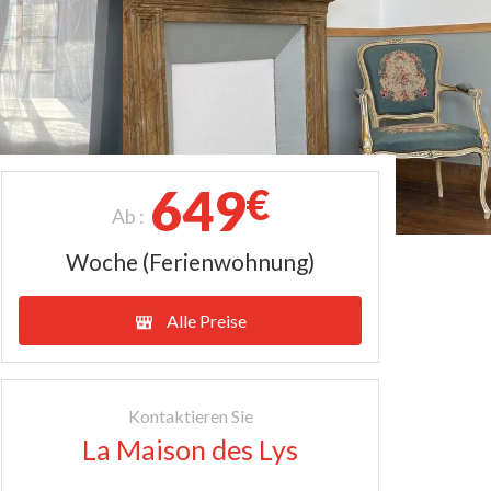
649
€
Ab :
Woche (Ferienwohnung)
Alle Preise
Kontaktieren Sie
La Maison des Lys