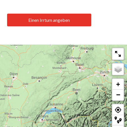
Einen Irrtum angeben
+
−