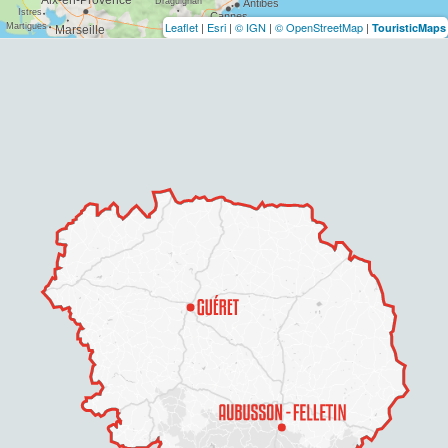
Leaflet
|
Esri
|
© IGN
|
© OpenStreetMap
|
TouristicMaps