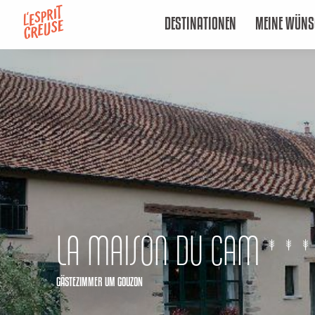
Aller
DESTINATIONEN
MEINE WÜNS
au
contenu
principal
LA MAISON DU CAM
GÄSTEZIMMER
UM GOUZON