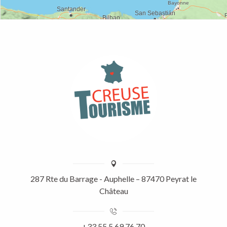
287 Rte du Barrage - Auphelle – 87470 Peyrat le
Château
+33 55 5 69 76 70