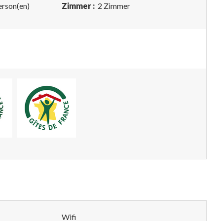
erson(en)
Zimmer :
2 Zimmer
Wifi