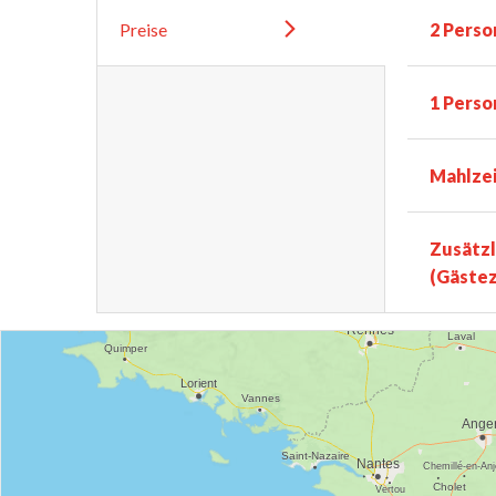
Preise
2 Perso
1 Perso
Mahlze
Zusätzl
(Gäste