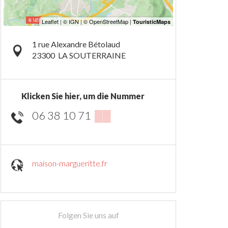
1 rue Alexandre Bétolaud
23300
LA SOUTERRAINE
Klicken Sie hier, um die Nummer
06 38 10 71
▒▒
maison-margueritte.fr
Folgen Sie uns auf