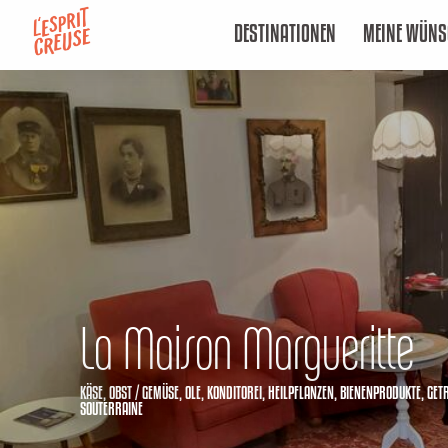
Aller
DESTINATIONEN
MEINE WÜNS
au
contenu
principal
La Maison Margueritte
KÄSE,
OBST / GEMÜSE,
OLE,
KONDITOREI,
HEILPFLANZEN,
BIENENPRODUKTE,
GET
SOUTERRAINE