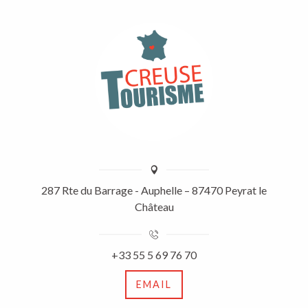
287 Rte du Barrage - Auphelle – 87470 Peyrat le
Château
+33 55 5 69 76 70
EMAIL