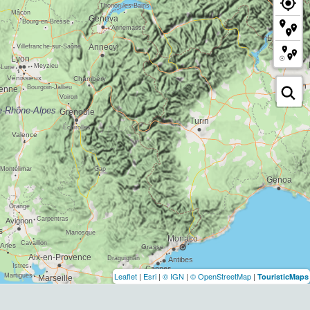
Leaflet
|
Esri
|
© IGN
|
© OpenStreetMap
|
TouristicMaps