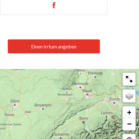
Einen Irrtum angeben
+
−