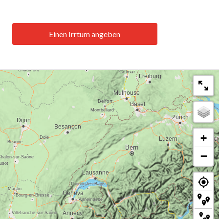
Einen Irrtum angeben
+
−