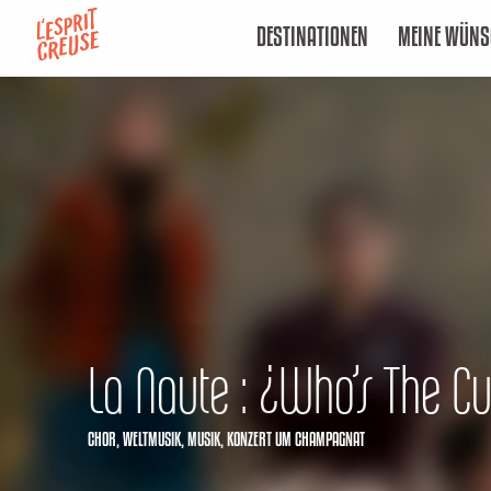
Aller
DESTINATIONEN
MEINE WÜNS
au
contenu
principal
La Naute : ¿Who’s The C
CHOR,
WELTMUSIK,
MUSIK,
KONZERT
UM CHAMPAGNAT