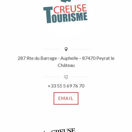
287 Rte du Barrage - Auphelle – 87470 Peyrat le
Château
+33 55 5 69 76 70
EMAIL