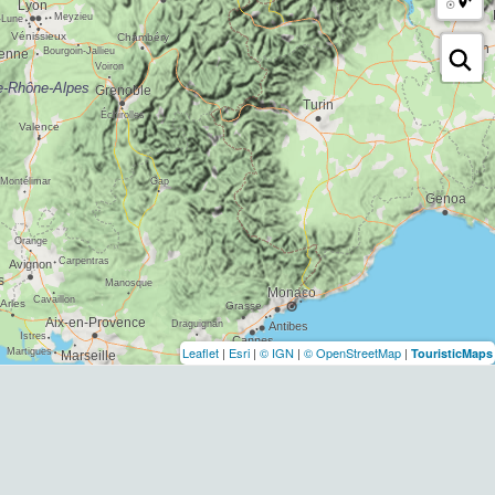
Leaflet
|
Esri
|
© IGN
|
© OpenStreetMap
|
TouristicMaps