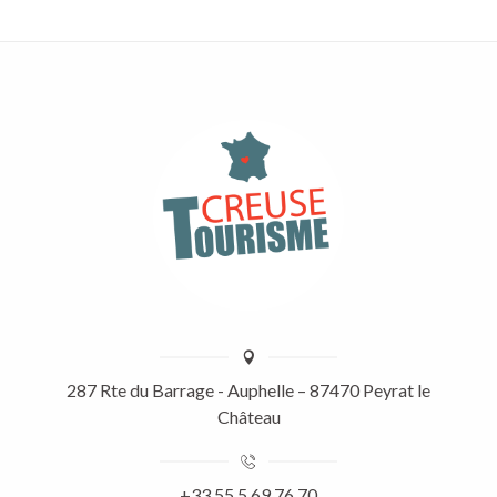
287 Rte du Barrage - Auphelle – 87470 Peyrat le
Château
+33 55 5 69 76 70