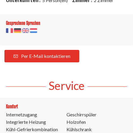
Unterkunften :
5 Person(en)
Zimmer :
2 Zimmer
Gesprochene Sprachen
Per E-Mail kontaktieren
Service
Komfort
Internetzugang
Geschirrspüler
Integrierte Heizung
Holzofen
Kühl-Gefrierkombination
Kühlschrank