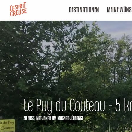
Aller
DESTINATIONEN
MEINE WÜNS
au
contenu
principal
Le Puy du Couteau - 5 
ZU FUSS,
NATURNAH
UM MAGNAT-L'ÉTRANGE