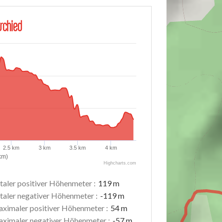
schied
2.5 km
3 km
3.5 km
4 km
km)
Highcharts.com
taler positiver Höhenmeter :
119 m
taler negativer Höhenmeter :
-119 m
ximaler positiver Höhenmeter :
54 m
ximaler negativer Höhenmeter :
-57 m