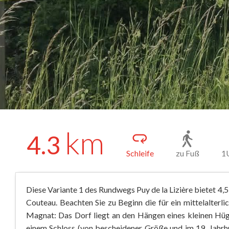
km
4.3
Schleife
zu Fuß
1
Diese Variante 1 des Rundwegs Puy de la Lizière bietet 4,
Couteau. Beachten Sie zu Beginn die für ein mittelalterl
Magnat: Das Dorf liegt an den Hängen eines kleinen Hüg
einem Schloss (von bescheidener Größe und im 19. Jahrh