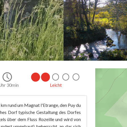
Uhr 30min
Leicht
5 km rund um Magnat l'Etrange, den Puy du
iches Dorf typische Gestaltung des Dorfes
els über dem Fluss Rozeille und wird von
undert umgebaut) beherrscht, an das sich