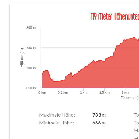
119 Meter Höhenunter
800 m
750 m
Altitude (m)
700 m
650 m
0 km
0.5 km
1 km
1.5 km
2 km
Distance (
Maximale Höhe :
783 m
To
Minimale Höhe :
666 m
To
Ma
Ma