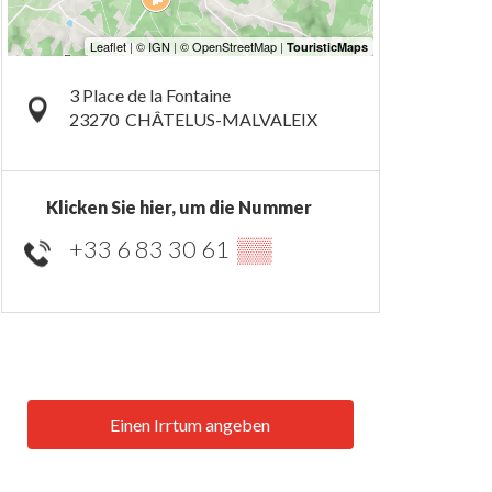
3 Place de la Fontaine
23270
CHÂTELUS-MALVALEIX
Klicken Sie hier, um die Nummer
+33 6 83 30 61
▒▒
Einen Irrtum angeben