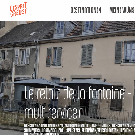
Aller
DESTINATIONEN
MEINE WÜNS
au
contenu
principal
Le relais de la fontaine 
multiservices
GESCHENKE UND ANDENKEN,
NAHRUNGSMITTEL,
BAR - IMBISS,
GESCHENKELADE
SOUVENIRS,
JAGD/FISCHEREI,
SPEISEEIS,
ZEITUNGEN/ZEITSCHRIFTEN,
REGIONAL