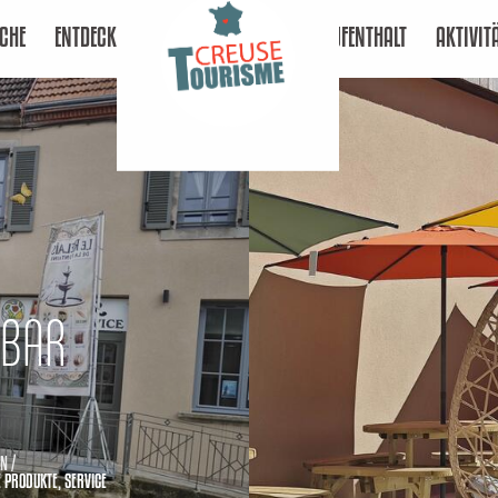
CHE
ENTDECKEN
AUFENTHALT
AKTIVIT
- BAR
N /
E PRODUKTE,
SERVICE