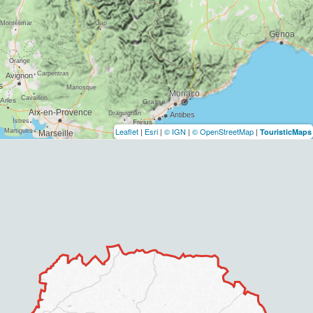
Leaflet
|
Esri
|
© IGN
|
© OpenStreetMap
|
TouristicMaps