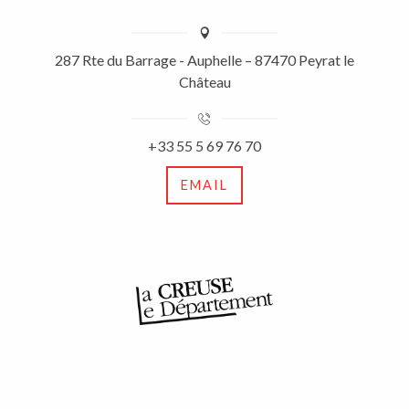
287 Rte du Barrage - Auphelle – 87470 Peyrat le
Château
+33 55 5 69 76 70
EMAIL